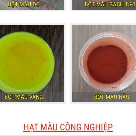
BỘT MÀU ĐỎ
BỘT MÀU GẠCH TS-1
BỘT MÀU ĐỎ
BỘT MÀU GẠCH TS-1
BỘT MÀU VÀNG
BỘT MÀU NÂU
BỘT MÀU VÀNG
BỘT MÀU NÂU
HẠT MÀU CÔNG NGHIỆP