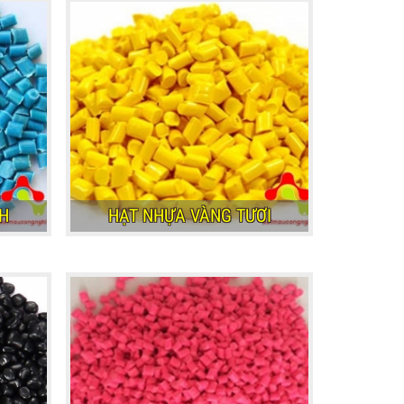
H
HẠT NHỰA VÀNG TƯƠI
H
HẠT NHỰA VÀNG TƯƠI