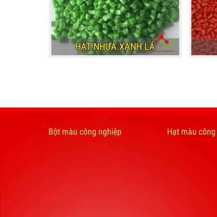
HẠT NHỰA XANH LÁ
HẠT NHỰA XANH LÁ
Bột màu công nghiệp
Hạt màu công