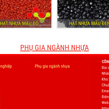
HẠT NHỰA MÀU ĐỎ
HẠT NHỰA MÀU ĐE
HẠT NHỰA MÀU ĐỎ
HẠT NHỰA MÀU ĐE
PHỤ GIA NGÀNH NHỰA
CÔN
 nghiệp
Phụ gia ngành nhựa
Địa 
Nhâm
Kho:
Chuẩ
Ema
Điện
Web
http