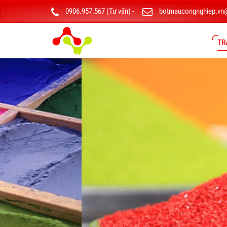
0906.957.567 (Tư vấn)
-
botmaucongnghiep.vn
TR