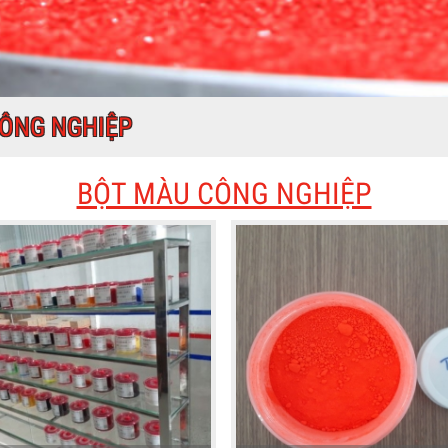
CÔNG NGHIỆP
BỘT MÀU CÔNG NGHIỆP