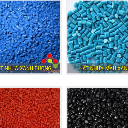
T NHỰA XANH DƯƠNG
HẠT NHỰA MÀU XAN
T NHỰA XANH DƯƠNG
HẠT NHỰA MÀU XAN