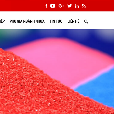
IỆP
PHỤ GIA NGÀNH NHỰA
TIN TỨC
LIÊN HỆ