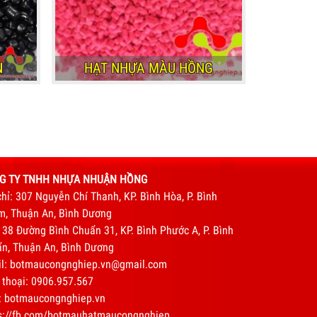
N
HẠT NHỰA MÀU HỒNG
N
HẠT NHỰA MÀU HỒNG
G TY TNHH NHỰA NHUẬN HỒNG
chỉ: 307 Nguyễn Chí Thanh, KP. Bình Hòa, P. Bình
, Thuận An, Bình Dương
 38 Đường Bình Chuẩn 31, KP. Bình Phước A, P. Bình
n, Thuận An, Bình Dương
il: botmaucongnghiep.vn@gmail.com
 thoại:
0906.957.567
: botmaucongnghiep.vn
s://fb.com/botmauhatmaucongnghiep