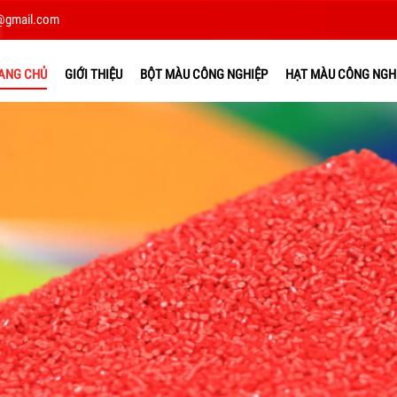
@gmail.com
ANG CHỦ
GIỚI THIỆU
BỘT MÀU CÔNG NGHIỆP
HẠT MÀU CÔNG NGH