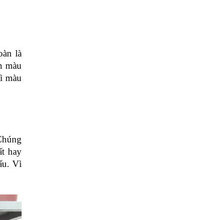
àn là 
n màu 
ì màu 
Chúng 
t hay 
u. Vì 