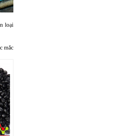
 loại 
c mắc 