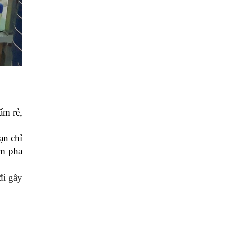
m rẻ, 
n chỉ 
m pha 
i gây 