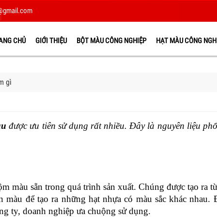
@gmail.com
ANG CHỦ
GIỚI THIỆU
BỘT MÀU CÔNG NGHIỆP
HẠT MÀU CÔNG NGH
m gì
àu
 được ưu tiên sử dụng rất nhiều. Đây là nguyên liệu phổ 
m màu sẵn trong quá trình sản xuất. Chúng được tạo ra từ
n màu để tạo ra những hạt nhựa có màu sắc khác nhau. Đ
ng ty, doanh nghiệp ưa chuộng sử dụng.