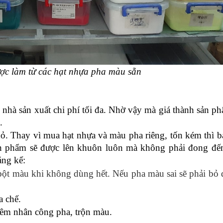
ược làm từ các hạt nhựa pha màu sẵn
o nhà sản xuất chi phí tối đa. Nhờ vậy mà giá thành sản phẩ
.
hỏ. Thay vì mua hạt nhựa và màu pha riêng, tốn kém thì bạ
ản phẩm sẽ được lên khuôn luôn mà không phải đong đế
áng kể:
bột màu khi không dùng hết. Nếu pha màu sai sẽ phải bỏ đ
a chế.
hêm nhân công pha, trộn màu.