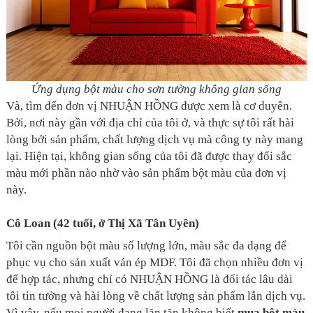
Ứng dụng bột màu cho sơn tường không gian sống
Và, tìm đến đơn vị NHUẬN HỒNG được xem là cơ duyên.
Bởi, nơi này gần với địa chỉ của tôi ở, và thực sự tôi rất hài
lòng bởi sản phẩm, chất lượng dịch vụ mà công ty này mang
lại. Hiện tại, không gian sống của tôi đã được thay đổi sắc
màu mới phần nào nhờ vào sản phẩm bột màu của đơn vị
này.
Cô Loan (42 tuổi, ở Thị Xã Tân Uyên)
Tôi cần nguồn bột màu số lượng lớn, màu sắc đa dạng để
phục vụ cho sản xuất ván ép MDF. Tôi đã chọn nhiều đơn vị
để hợp tác, nhưng chỉ có NHUẬN HỒNG là đối tác lâu dài
tôi tin tưởng và hài lòng về chất lượng sản phẩm lẫn dịch vụ.
Vì vậy, nếu mọi người đang lăn tăn không biết
mua bột màu