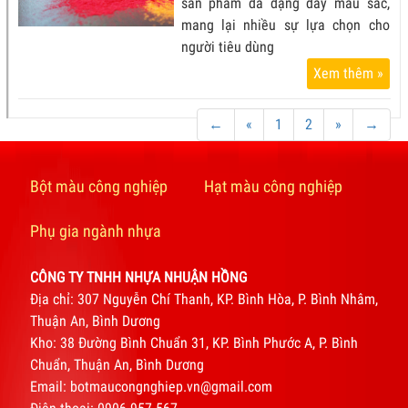
sản phẩm đa dạng đầy màu sắc,
mang lại nhiều sự lựa chọn cho
người tiêu dùng
Xem thêm »
←
«
1
2
»
→
Bột màu công nghiệp
Hạt màu công nghiệp
Phụ gia ngành nhựa
CÔNG TY TNHH NHỰA NHUẬN HỒNG
Địa chỉ: 307 Nguyễn Chí Thanh, KP. Bình Hòa, P. Bình Nhâm,
Thuận An, Bình Dương
Kho: 38 Đường Bình Chuẩn 31, KP. Bình Phước A, P. Bình
Chuẩn, Thuận An, Bình Dương
Email: botmaucongnghiep.vn@gmail.com