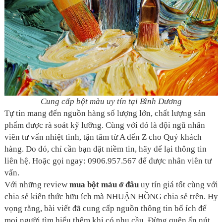
Cung cấp bột màu uy tín tại Bình Dương
Tự tin mang đến nguồn hàng số lượng lớn, chất lượng sản
phẩm được rà soát kỹ lưỡng. Cùng với đó là đội ngũ nhân
viên tư vấn nhiệt tình, tận tâm từ A đến Z cho Quý khách
hàng. Do đó, chỉ cần bạn đặt niềm tin, hãy để lại thông tin
liên hệ. Hoặc gọi ngay: 0906.957.567 để được nhân viên tư
vấn.
Với những review
mua bột màu ở đâu
uy tín giá tốt cùng với
chia sẻ kiến thức hữu ích mà NHUẬN HỒNG chia sẻ trên. Hy
vọng rằng, bài viết đã cung cấp nguồn thông tin bổ ích để
mọi người tìm hiểu thêm khi có nhu cầu. Đừng quên ấn nút